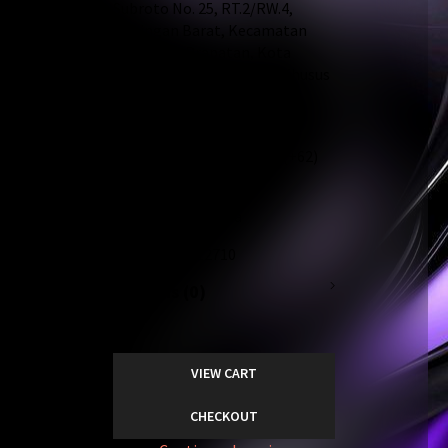
Subroto No. 25, RT.2/RW.4,
Kuningan Barat, Kecamatan
Mampang Prapatan, Kota
Jakarta Selatan, Daerah Khusus
Ibukota Jakarta 12710,
Indonesia
recipient phone number
(+62)
812-3456-7890
PROVINCE
Jakarta
postal code
12710
add-ons (0)
VIEW CART
CHECKOUT