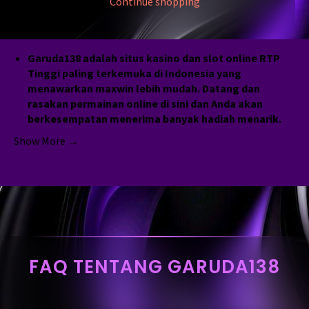
Continue shopping
Garuda138 adalah situs kasino dan slot online RTP
Tinggi paling terkemuka di Indonesia yang
menawarkan maxwin lebih mudah. Datang dan
rasakan permainan online di sini dan Anda akan
berkesempatan menerima banyak hadiah menarik.
Show More →
FAQ TENTANG GARUDA138